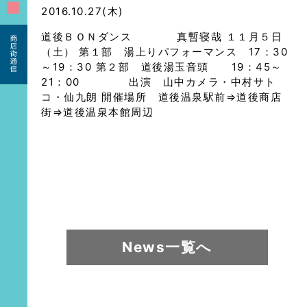
■
2016.10.27(木)
道後ＢＯＮダンス 真暫寝哉 １１月５日
（土） 第１部 湯上りパフォーマンス 17：30
～19：30 第２部 道後湯玉音頭 19：45～
21：00 出演 山中カメラ・中村サト
コ・仙九朗 開催場所 道後温泉駅前⇒道後商店
街⇒道後温泉本館周辺
News一覧へ