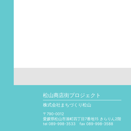
松山商店街プロジェクト
株式会社まちづくり松山
〒790-0012
愛媛県松山市湊町四丁目7番地15 きらりん2階
tel 089-998-3533
fax 089-998-3588