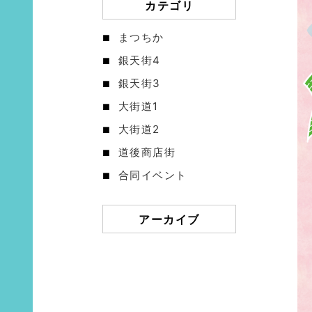
カテゴリ
まつちか
銀天街4
銀天街3
大街道1
大街道2
道後商店街
合同イベント
アーカイブ