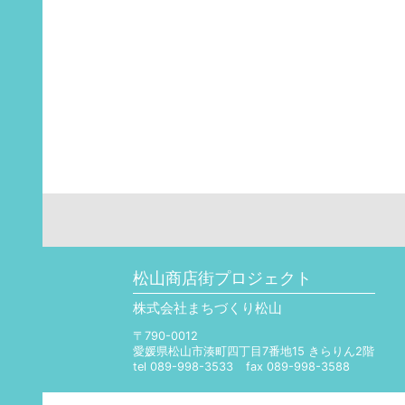
松山商店街プロジェクト
株式会社まちづくり松山
〒790-0012
愛媛県松山市湊町四丁目7番地15 きらりん2階
tel 089-998-3533
fax 089-998-3588