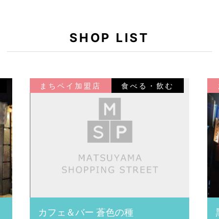
SHOP LIST
まちペイ加盟店
食べる・飲む
カフェ＆バー 蒼色の種