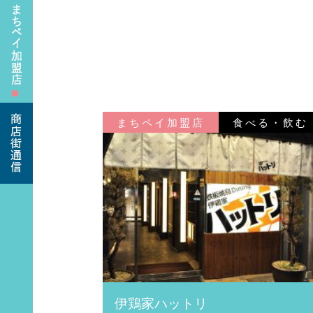
■
まちペイ加盟店
食べる・飲む
伊鶏家ハットリ