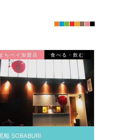
■
■
■
■
■
■
■
■
まちペイ加盟店
食べる・飲む
黑船 SOBABURI