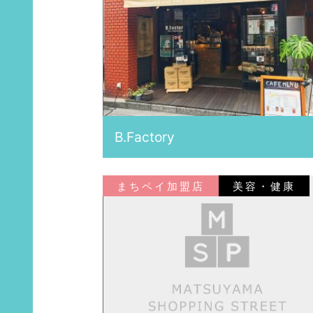
B.Factory
まちペイ加盟店
美容・健康