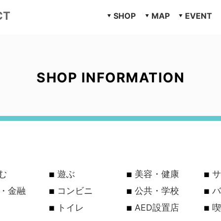
CT
SHOP
MAP
EVENT
SHOP INFORMATION
む
遊ぶ
美容・健康
サ
行・金融
コンビニ
公共・学校
バ
トイレ
AED設置店
喫