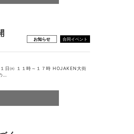
開
お知らせ
合同イベント
日㈬ １１時～１７時 HOJAKEN大街
の…