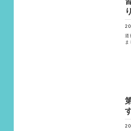
20
道
ま
20