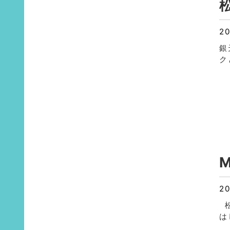
20
銀
ク
M
20
松
は