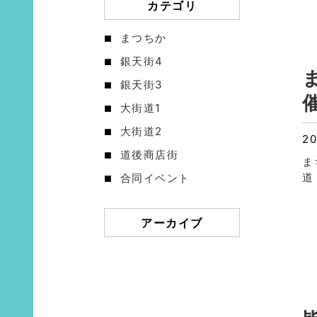
カテゴリ
まつちか
銀天街4
銀天街3
大街道1
大街道2
20
道後商店街
ま
道
合同イベント
アーカイブ