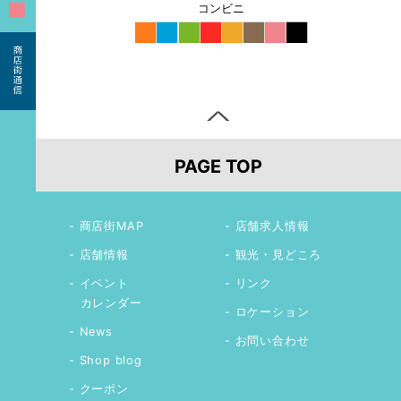
■
コンビニ
■
■
■
■
■
■
■
■
PAGE TOP
商店街MAP
店舗求人情報
店舗情報
観光・見どころ
イベント
リンク
カレンダー
ロケーション
News
お問い合わせ
Shop blog
クーポン