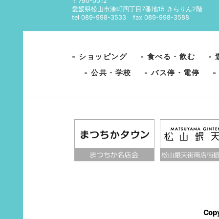
〒790-0012
愛媛県松山市湊町四丁目7番地15 きらりん2階
tel 089-998-3533
fax 089-998-3588
-
ショッピング
-
食べる・飲む
-
-
公共・学校
-
バス停・電停
Copy