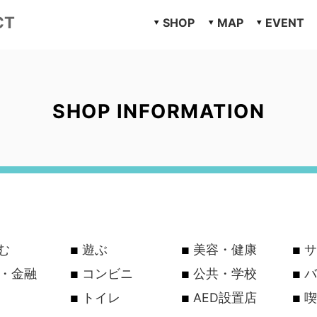
CT
SHOP
MAP
EVENT
SHOP INFORMATION
む
遊ぶ
美容・健康
サ
行・金融
コンビニ
公共・学校
バ
トイレ
AED設置店
喫