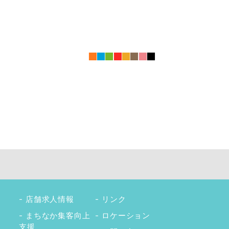
■
■
■
■
■
■
■
■
店舗求人情報
リンク
まちなか集客向上
ロケーション
支援