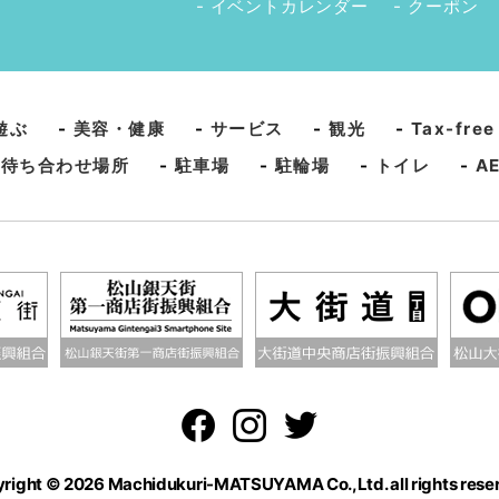
イベントカレンダー
クーポン
遊ぶ
-
美容・健康
-
サービス
-
観光
-
Tax-free
-
待ち合わせ場所
-
駐車場
-
駐輪場
-
トイレ
-
A
right © 2026 Machidukuri-MATSUYAMA Co.,Ltd. all rights rese