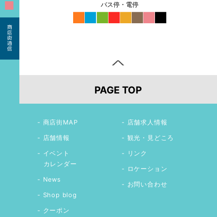
■
バス停・電停
■
■
■
■
■
■
■
■
PAGE TOP
商店街MAP
店舗求人情報
店舗情報
観光・見どころ
イベント
リンク
カレンダー
ロケーション
News
お問い合わせ
Shop blog
クーポン