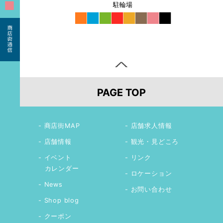
■
駐輪場
■
■
■
■
■
■
■
■
PAGE TOP
商店街MAP
店舗求人情報
店舗情報
観光・見どころ
イベント
リンク
カレンダー
ロケーション
News
お問い合わせ
Shop blog
クーポン