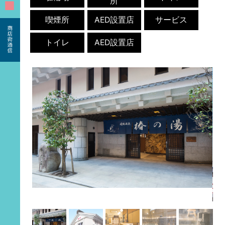
所
■
喫煙所
AED設置店
サービス
トイレ
AED設置店