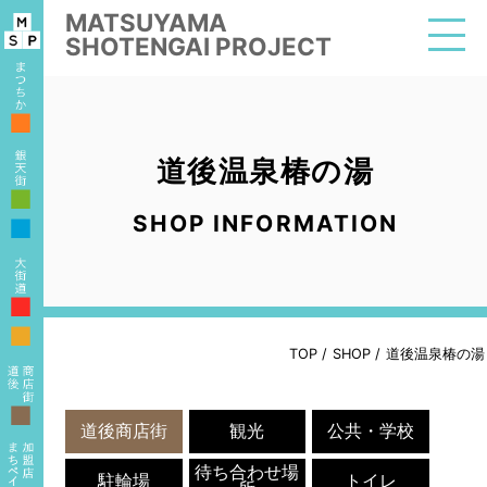
MATSUYAMA
SHOTENGAI PROJECT
■
道後温泉椿の湯
■
SHOP INFORMATION
■
■
■
TOP
/
SHOP
/
道後温泉椿の湯
■
道後商店街
観光
公共・学校
待ち合わせ場
駐輪場
トイレ