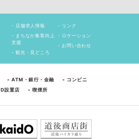
店舗求人情報
リンク
まちなか集客向上
ロケーション
支援
お問い合わせ
観光・見どころ
-
ATM・銀行・金融
-
コンビニ
ED設置店
-
喫煙所