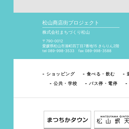
松山商店街プロジェクト
株式会社まちづくり松山
〒790-0012
愛媛県松山市湊町四丁目7番地15 きらりん2階
tel 089-998-3533
fax 089-998-3588
-
ショッピング
-
食べる・飲む
-
-
公共・学校
-
バス停・電停