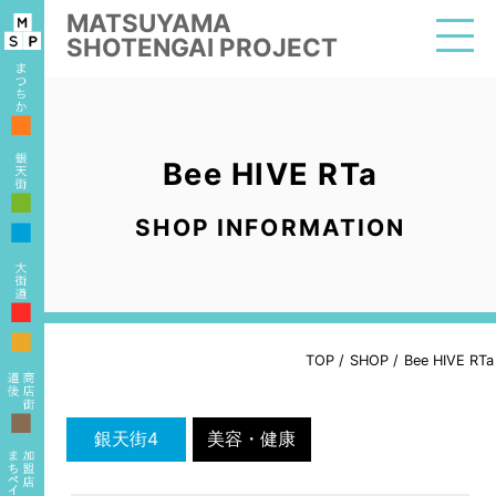
MATSUYAMA
SHOTENGAI PROJECT
■
Bee HIVE RTa
■
SHOP INFORMATION
■
■
■
TOP
/
SHOP
/
Bee HIVE RTa
■
銀天街4
美容・健康