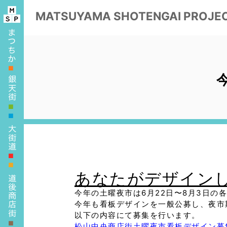
MATSUYAMA
SHOTENGAI PROJE
■
■
■
■
■
あなたがデザインし
今年の土曜夜市は6月22日〜8月3日の
今年も看板デザインを一般公募し、夜市
以下の内容にて募集を行います。
■
松山中央商店街
土曜夜市看板デザイン募集