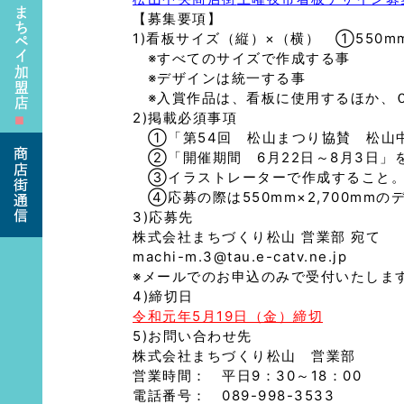
【募集要項】
1)看板サイズ（縦）×（横） ①550mm×2
※すべてのサイズで作成する事
※デザインは統一する事
※入賞作品は、看板に使用するほか、
2)掲載必須事項
■
①「第54回 松山まつり協賛 松山
②「開催期間 6月22日～8月3日」
➂イラストレーターで作成すること。
④応募の際は550mm×2,700mm
3)応募先
株式会社まちづくり松山 営業部 宛て
machi-m.3@tau.e-catv.ne.jp
※メールでのお申込のみで受付いたしま
4)締切日
令和元年5月19日（金）締切
5)お問い合わせ先
株式会社まちづくり松山 営業部
営業時間： 平日9：30～18：00
電話番号： 089-998-3533