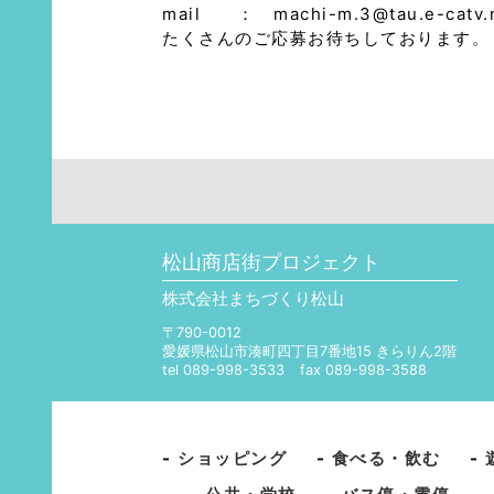
mail ： machi-m.3@tau.e-catv.n
たくさんのご応募お待ちしております。
松山商店街プロジェクト
株式会社まちづくり松山
〒790-0012
愛媛県松山市湊町四丁目7番地15 きらりん2階
tel 089-998-3533
fax 089-998-3588
-
ショッピング
-
食べる・飲む
-