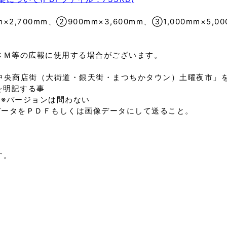
,700mm、②900mm×3,600mm、➂1,000mm×5,00
ＣＭ等の広報に使用する場合がございます。
中央商店街（大街道・銀天街・まつちかタウン）土曜夜市」
を明記する事
※バージョンは問わない
のデータをＰＤＦもしくは画像データにして送ること。
す。